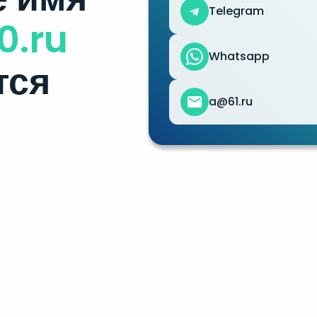
Telegram
0.ru
Whatsapp
тся
a@61.ru