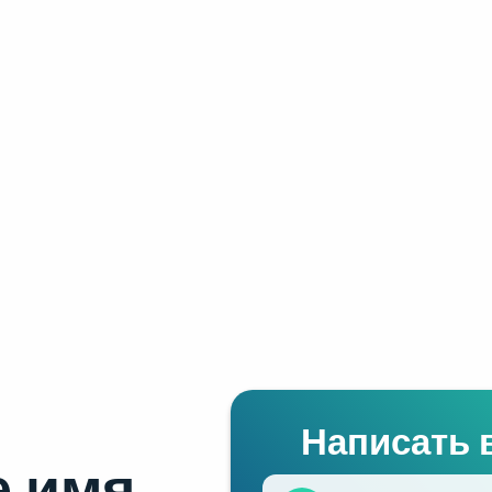
Написать 
 имя