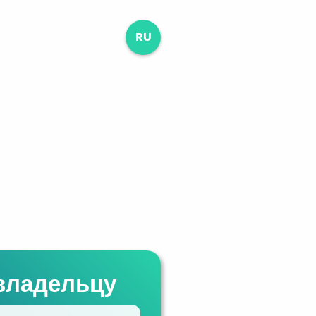
RU
владельцу