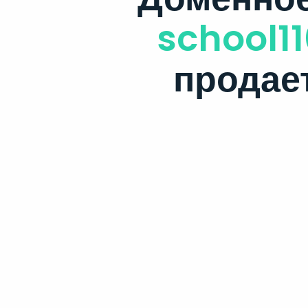
school11
продае